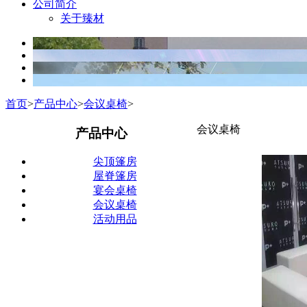
公司简介
关于臻材
首页
>
产品中心
>
会议桌椅
>
会议桌椅
产品中心
尖顶篷房
屋脊篷房
宴会桌椅
会议桌椅
活动用品