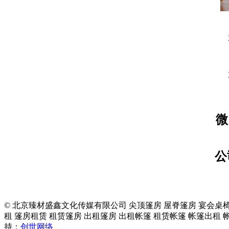
微
公
© 北京臻材盛鑫文化传媒有限公司 尖顶篷房 屋脊篷房 宴会桌椅
租 篷房租赁 租赁篷房 出租篷房 出租帐篷 租赁帐篷 帐篷出租
持：
创世网络