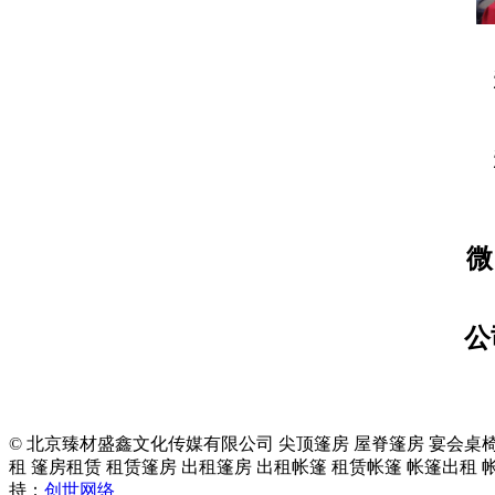
微
公
© 北京臻材盛鑫文化传媒有限公司 尖顶篷房 屋脊篷房 宴会桌椅
租 篷房租赁 租赁篷房 出租篷房 出租帐篷 租赁帐篷 帐篷出租
持：
创世网络