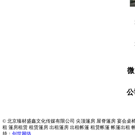
微
公
© 北京臻材盛鑫文化传媒有限公司 尖顶篷房 屋脊篷房 宴会桌椅
租 篷房租赁 租赁篷房 出租篷房 出租帐篷 租赁帐篷 帐篷出租
持：
创世网络